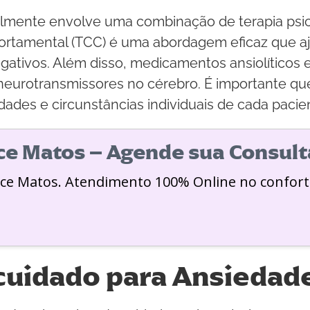
lmente envolve uma combinação de terapia psic
rtamental (TCC) é uma abordagem eficaz que ajud
ativos. Além disso, medicamentos ansiolíticos 
s neurotransmissores no cérebro. É importante qu
des e circunstâncias individuais de cada pacie
ice Matos – Agende sua Consult
ice Matos. Atendimento 100% Online no confort
cuidado para Ansiedad