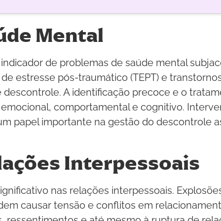
úde Mental
indicador de problemas de saúde mental subja
o de estresse pós-traumático (TEPT) e transtorn
e descontrole. A identificação precoce e o tra
le emocional, comportamental e cognitivo. Inter
m papel importante na gestão do descontrole a
lações Interpessoais
gnificativo nas relações interpessoais. Explosõ
m causar tensão e conflitos em relacionamentos 
s, ressentimentos e até mesmo à ruptura de rel