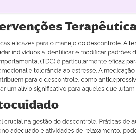
tervenções Terapêutic
icas eficazes para o manejo do descontrole. A t
udar indivíduos a identificar e modificar padr
comportamental (TDC) é particularmente eficaz pa
emocional e tolerância ao estresse. A medicação
tribuem para o descontrole, como antidepressiv
r um alívio significativo para aqueles que luta
tocuidado
rucial na gestão do descontrole. Práticas de au
sono adequado e atividades de relaxamento, pod