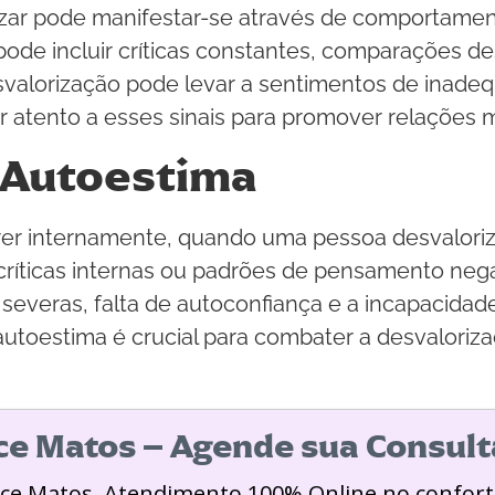
rizar pode manifestar-se através de comportame
 pode incluir críticas constantes, comparações de
valorização pode levar a sentimentos de inadeq
atento a esses sinais para promover relações ma
 Autoestima
er internamente, quando uma pessoa desvaloriza
críticas internas ou padrões de pensamento neg
 severas, falta de autoconfiança e a incapacida
a autoestima é crucial para combater a desvalor
ice Matos – Agende sua Consult
ice Matos. Atendimento 100% Online no confort