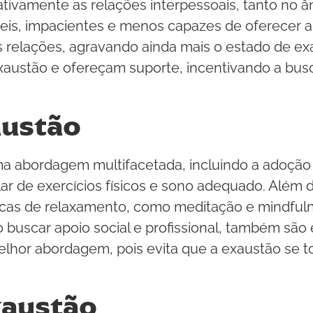
vamente as relações interpessoais, tanto no âmb
veis, impacientes e menos capazes de oferecer a
as relações, agravando ainda mais o estado de e
xaustão e ofereçam suporte, incentivando a busc
austão
a abordagem multifacetada, incluindo a adoção
lar de exercícios físicos e sono adequado. Além 
icas de relaxamento, como meditação e mindfulne
buscar apoio social e profissional, também são e
lhor abordagem, pois evita que a exaustão se t
xaustão