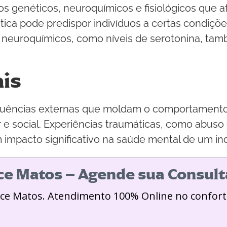
tos genéticos, neuroquímicos e fisiológicos que
ica pode predispor indivíduos a certas condiçõ
os neuroquímicos, como níveis de serotonina, ta
is
fluências externas que moldam o comportamento
lar e social. Experiências traumáticas, como abus
impacto significativo na saúde mental de um ind
ice Matos – Agende sua Consult
ice Matos. Atendimento 100% Online no confort