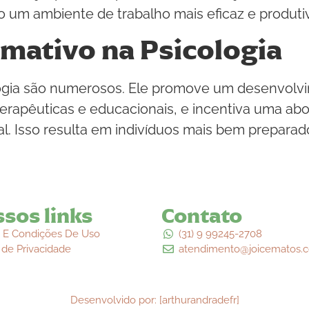
 um ambiente de trabalho mais eficaz e produti
rmativo na Psicologia
logia são numerosos. Ele promove um desenvolvi
terapêuticas e educacionais, e incentiva uma abo
. Isso resulta em indivíduos mais bem preparado
sos links
Contato
 E Condições De Uso
(31) 9 99245-2708
a de Privacidade
atendimento@joicematos.c
Desenvolvido por: [arthurandradefr]