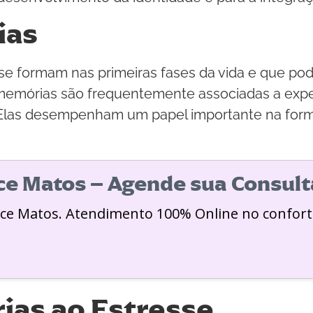
ias
se formam nas primeiras fases da vida e que po
memórias são frequentemente associadas a exper
. Elas desempenham um papel importante na form
ice Matos – Agende sua Consult
ice Matos. Atendimento 100% Online no confort
ias ao Estresse