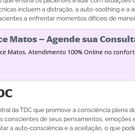
 que ensina os pacientes a lidar com situações d
cas incluem a distração, a auto-soothing e a ace
acientes a enfrentar momentos difíceis de manei
ice Matos – Agende sua Consult
ice Matos. Atendimento 100% Online no confort
DC
ral da TDC que promove a consciência plena do
is conscientes de seus pensamentos, emoções e
tar a auto-consciência e a aceitação, o que po