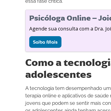
essa fase crítica.
Psicóloga Online – Jo
Agende sua consulta com a Dra. Jo
Saiba Mais
Como a tecnologi
adolescentes
A tecnologia tem desempenhado um p
terapia online e aplicativos de saúd
jovens que podem se sentir mais conf
os adolescentes ainda tenham acesso 