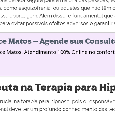
onsiderada segura para a maioria das pessoas, 
os, como esquizofrenia, ou aqueles que não tê
ssa abordagem. Além disso, é fundamental que a
ara evitar possíveis efeitos adversos e garantir 
ice Matos – Agende sua Consult
ice Matos. Atendimento 100% Online no confort
euta na Terapia para H
cial na terapia para hipnose, pois é responsáve
sional deve ter um profundo conhecimento das té