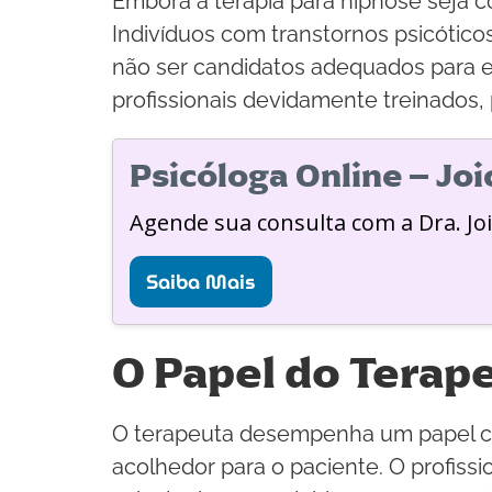
Embora a terapia para hipnose seja c
Indivíduos com transtornos psicótic
não ser candidatos adequados para e
profissionais devidamente treinados, p
Psicóloga Online – Jo
Agende sua consulta com a Dra. Jo
Saiba Mais
O Papel do Terap
O terapeuta desempenha um papel cru
acolhedor para o paciente. O profis