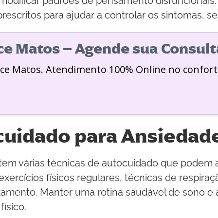
e modificar padrões de pensamento disfuncionais
escritos para ajudar a controlar os sintomas, s
ice Matos – Agende sua Consult
ice Matos. Atendimento 100% Online no confort
cuidado para Ansiedad
stem várias técnicas de autocuidado que podem 
ercícios físicos regulares, técnicas de respiraçã
axamento. Manter uma rotina saudável de sono e
ísico.