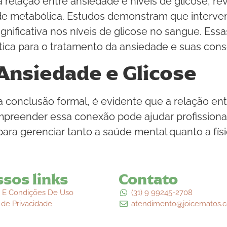
 relação entre ansiedade e níveis de glicose, r
de metabólica. Estudos demonstram que interve
nificativa nos níveis de glicose no sangue. Ess
ca para o tratamento da ansiedade e suas conse
Ansiedade e Glicose
 conclusão formal, é evidente que a relação ent
preender essa conexão pode ajudar profissionai
para gerenciar tanto a saúde mental quanto a fí
sos links
Contato
 E Condições De Uso
(31) 9 99245-2708
a de Privacidade
atendimento@joicematos.c