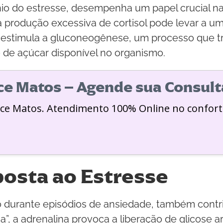
io do estresse, desempenha um papel crucial n
a produção excessiva de cortisol pode levar a u
ol estimula a gluconeogênese, um processo que t
 de açúcar disponível no organismo.
ice Matos – Agende sua Consult
ice Matos. Atendimento 100% Online no confort
posta ao Estresse
o durante episódios de ansiedade, também contri
a”, a adrenalina provoca a liberação de glicose