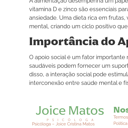
A alimentação desempenha um papel c
vitamina D e zinco são essenciais p
ansiedade. Uma dieta rica em frutas, 
mental, criando um ciclo positivo qu
Importância do A
O apoio social é um fator important
saudáveis podem fornecer um suporte
disso, a interação social pode estim
interconexão entre saúde mental e fís
Nos
Termos
Polític
Psicóloga – Joice Cristina Matos