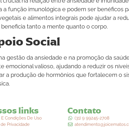
rucial na relação entre ansiedade e imunidade.
ara a função imunológica e podem ser benéficos 
vegetais e alimentos integrais pode ajudar a red
e beneficia tanto a mente quanto o corpo.
poio Social
e na gestão da ansiedade e na promoção da saúde
 emocional valioso, ajudando a reduzir os nívei
ular a produção de hormônios que fortalecem o s
ica.
sos links
Contato
 E Condições De Uso
(31) 9 99245-2708
a de Privacidade
atendimento@joicematos.c