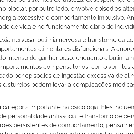
no bipolar, por outro lado, envolve episódios al
energia excessiva e comportamento impulsivo. 
dade de vida e no funcionamento diário do indivíd
exia nervosa, bulimia nervosa e transtorno da c
rtamentos alimentares disfuncionais. A anorex
do intenso de ganhar peso, enquanto a bulimia 
omportamentos compensatórios, como vômitos au
rcado por episódios de ingestão excessiva de 
 distúrbios podem levar a complicações médica
a categoria importante na psicologia. Eles incl
de personalidade antissocial e transtorno de per
padrões persistentes de comportamento, pensame
culturais e causam sofrimento ou prejuízo funcio