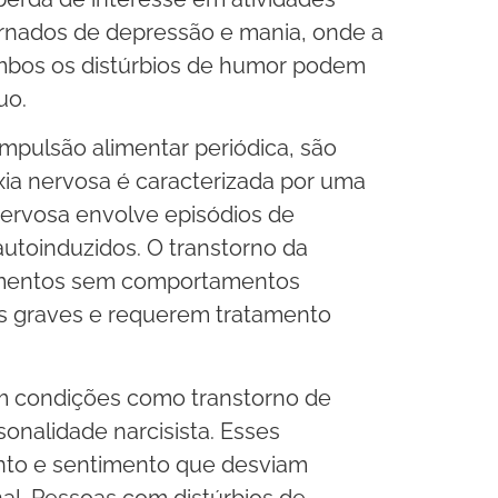
ternados de depressão e mania, onde a
Ambos os distúrbios de humor podem
uo.
ompulsão alimentar periódica, são
ia nervosa é caracterizada por uma
nervosa envolve episódios de
toinduzidos. O transtorno da
alimentos sem comportamentos
s graves e requerem tratamento
uem condições como transtorno de
sonalidade narcisista. Esses
nto e sentimento que desviam
nal. Pessoas com distúrbios de