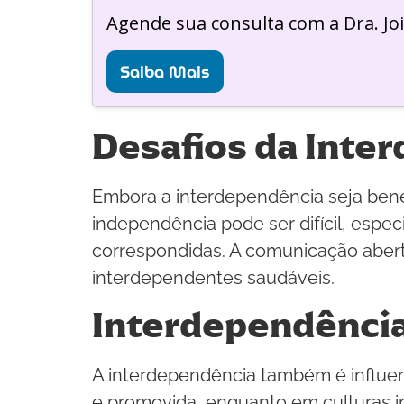
Agende sua consulta com a Dra. Jo
Saiba Mais
Desafios da Inte
Embora a interdependência seja bené
independência pode ser difícil, espe
correspondidas. A comunicação abert
interdependentes saudáveis.
Interdependência
A interdependência também é influenci
e promovida, enquanto em culturas i