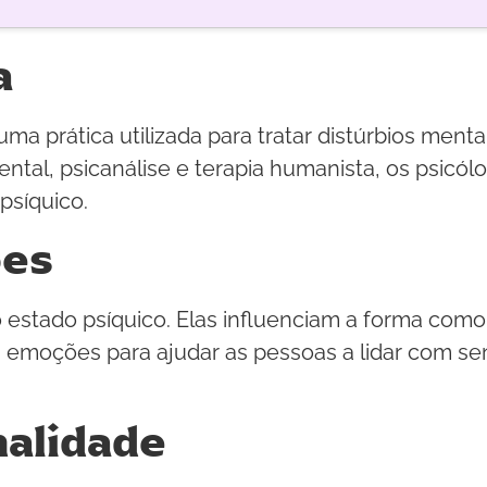
a
 uma prática utilizada para tratar distúrbios ment
tal, psicanálise e terapia humanista, os psicól
psíquico.
ões
 estado psíquico. Elas influenciam a forma co
as emoções para ajudar as pessoas a lidar com s
nalidade