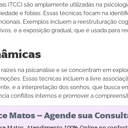
s (TCC) são amplamente utilizadas na psicologi
siedade e fobias. Essas técnicas focam na identi
onais. Exemplos incluem a reestruturação cogni
ivos, e a exposição gradual, que é usada para r
nâmicas
 raízes na psicanálise e se concentram em explo
ções. Essas técnicas incluem a livre associaçã
te, e a interpretação dos sonhos, que busca en
ência conflitos internos e promover a compreensã
ice Matos – Agende sua Consult
ice Matos. Atendimento 100% Online no confort