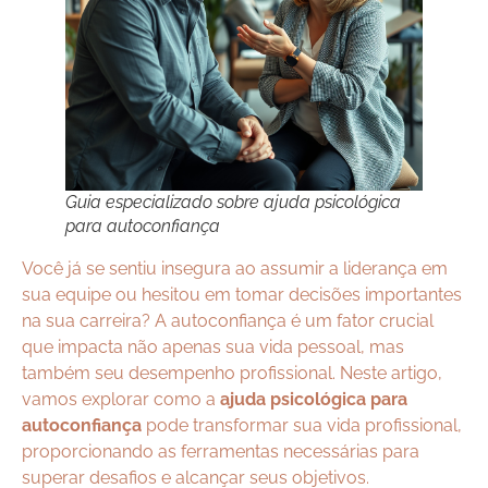
Guia especializado sobre ajuda psicológica
para autoconfiança
Você já se sentiu insegura ao assumir a liderança em
sua equipe ou hesitou em tomar decisões importantes
na sua carreira? A autoconfiança é um fator crucial
que impacta não apenas sua vida pessoal, mas
também seu desempenho profissional. Neste artigo,
vamos explorar como a
ajuda psicológica para
autoconfiança
pode transformar sua vida profissional,
proporcionando as ferramentas necessárias para
superar desafios e alcançar seus objetivos.