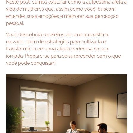
Neste post, vamos explorar como a autoestima afeta a
vida de mulheres que, assim como você, buscam
entender suas emoções e melhorar sua percepção
pessoal.
Você descobrirá os efeitos de uma autoestima
elevada, além de estratégias para cultivá-la e
transformá-la em uma aliada poderosa na sua
jornada. Prepare-se para se surpreender com o que
você pode conquistar!