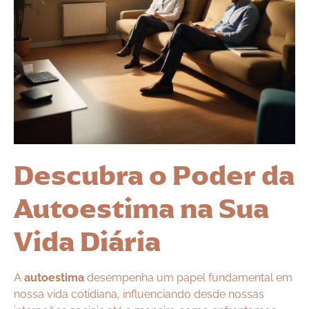
Descubra o Poder da
Autoestima na Sua
Vida Diária
A
autoestima
desempenha um papel fundamental em
nossa vida cotidiana, influenciando desde nossas