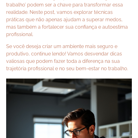
trabalho’ podem ser a chave para transformar essa
realidade. Neste post, vamos explorar técnicas
práticas que não apenas ajudam a superar medos,
mas também a fortalecer sua confiança e autoestima
profissional.
Se você deseja criar um ambiente mais seguro e
produtivo, continue lendo! Vamos desvendar dicas
valiosas que podem fazer toda a diferença na sua
trajetória profissional e no seu bem-estar no trabalho.