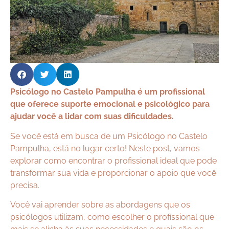
Psicólogo no Castelo Pampulha é um profissional
que oferece suporte emocional e psicológico para
ajudar você a lidar com suas dificuldades.
Se você está em busca de um Psicólogo no Castelo
Pampulha, está no lugar certo! Neste post, vamos
explorar como encontrar o profissional ideal que pode
transformar sua vida e proporcionar o apoio que você
precisa.
Você vai aprender sobre as abordagens que os
psicólogos utilizam, como escolher o profissional que