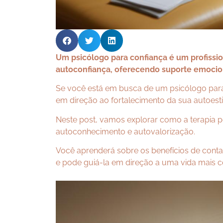
Um psicólogo para confiança é um profissio
autoconfiança, oferecendo suporte emocion
Se você está em busca de um psicólogo para
em direção ao fortalecimento da sua autoest
Neste post, vamos explorar como a terapia 
autoconhecimento e autovalorização.
Você aprenderá sobre os benefícios de cont
e pode guiá-la em direção a uma vida mais co