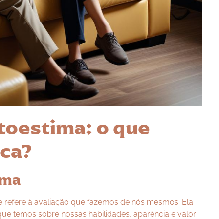
toestima: o que
ica?
ima
 refere à avaliação que fazemos de nós mesmos. Ela
ue temos sobre nossas habilidades, aparência e valor