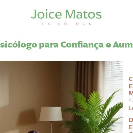
sicólogo para Confiança e Aum
C
E
M
0
L
D
E