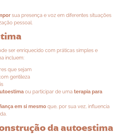
mpor
sua presença e voz em diferentes situações
ização pessoal.
stima
de ser enriquecido com práticas simples e
ma incluem:
res que sejam
com gentileza
is
autoestima
ou participar de uma
terapia para
fiança em si mesmo
que, por sua vez, influencia
da.
 construção da autoestima