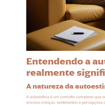
Entendendo a au
realmente signif
A natureza da autoest
A autoestima é um conceito complexo que se
envolve crenças, sentimentos e percepções q