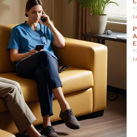
C
0
L
P
A
E
0
L