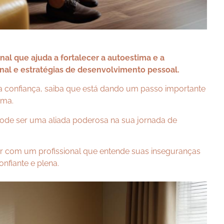
nal que ajuda a fortalecer a autoestima e a
al e estratégias de desenvolvimento pessoal.
 confiança, saiba que está dando um passo importante
ima.
pode ser uma aliada poderosa na sua jornada de
ar com um profissional que entende suas inseguranças
nfiante e plena.